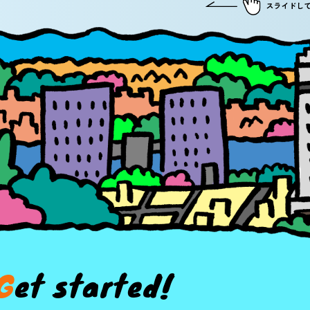
G
e
t
s
t
a
r
t
e
d
!