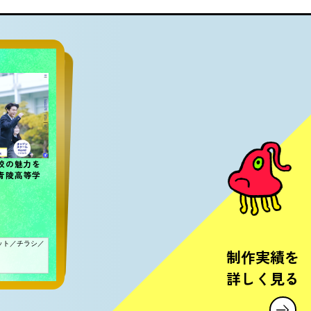
）
ービスでは
成果を分ける
ジョン率を約3
校の魅力を
青陵高等学
ット／チラシ／
制作実績を
詳しく見る