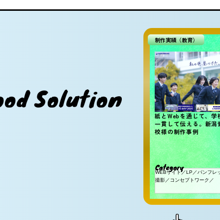
制作実績（教育）
問題解決事例（BtoC
o
o
d
S
o
l
u
t
i
o
n
エリアが限られるサ
「何を伝えるか」が
– LP改善でコンバー
紙とWebを通じて、学
一貫して伝える。新潟
校様の制作事例
倍に引き上げた事例
C
ategory
C
ategory
Web広告／LP制作
WEBサイト／LP／パンフレ
撮影／コンセプトワーク／