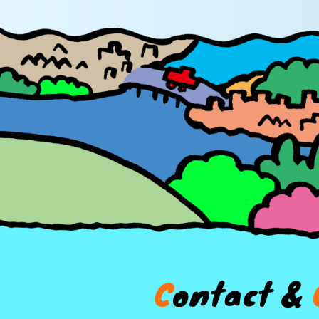
C
o
n
t
a
c
t
&