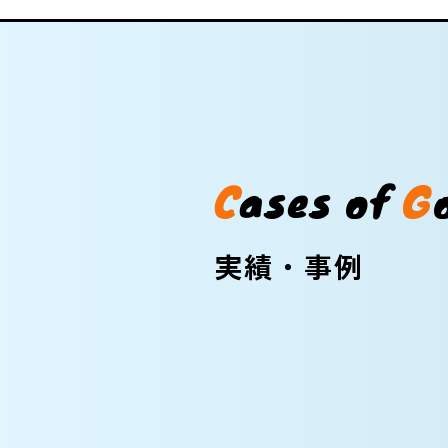
C
a
s
e
s
o
f
G
実績・事例