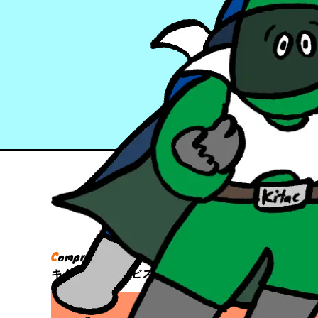
お客様
何よりも「品質
C
omprehensive
G
rowth solutions
キタックのサービス