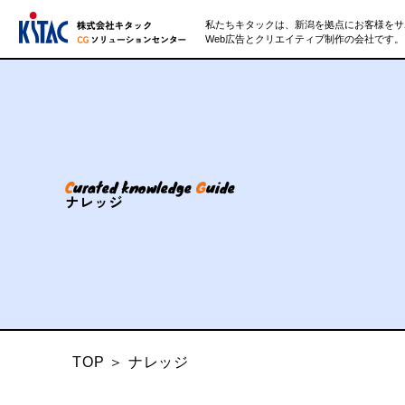
私たちキタックは、新潟を拠点にお客様をサ
Web広告とクリエイティブ制作の会社です。
C
urated knowledge
G
uide
ナレッジ
TOP
＞
ナレッジ