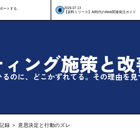
2026.07.13
ポートする、
【資料リリース】AI時代のWeb関連発注ガイド
ィング施策と
改
いるのに、どこかずれてる。
その理由を見
記録
＞
意思決定と行動のズレ