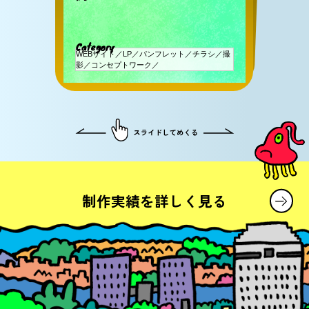
引き上げた事例
C
ategory
C
ategory
WEBサイト／LP／パンフレット／チラシ／撮
Web広告／LP制作
影／コンセプトワーク／
制作実績を
詳しく見る