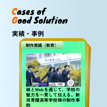
C
a
s
e
s
o
f
G
o
o
d
S
o
l
u
t
i
o
n
実績・事例
制作実績（教育）
問題解決事例（BtoC）
エリアが限られるサービス
では「何を伝えるか」が成
果を分ける – LP改善でコ
ンバージョン率を約3倍に
紙とWebを通じて、学校の
魅力を一貫して伝える。新
潟青陵高等学校様の制作事
例