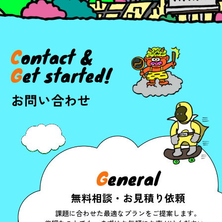
C
o
n
t
a
c
t
&
G
e
t
s
t
a
r
t
e
d
!
お問い合わせ
G
eneral
無料相談・お見積り依頼
課題に合わせた最適なプランをご提案します。