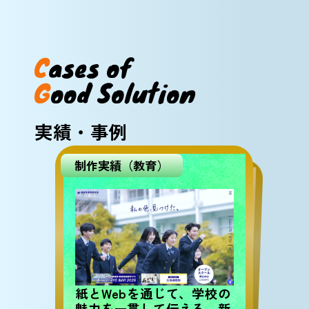
C
a
s
e
s
o
f
G
o
o
d
S
o
l
u
t
i
o
n
実績・事例
制作実績（教育）
問題解決事例（BtoC）
エリアが限られるサービス
では「何を伝えるか」が成
果を分ける – LP改善でコ
ンバージョン率を約3倍に
紙とWebを通じて、学校の
魅力を一貫して伝える。新