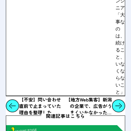
ンジ
ニア
「大
事な
の
は、
続け
るこ
と、
いな
くな
らな
いこ
と」
【不安】問い合わせ
【地方Web集客】新潟
直前で止まっていた
の企業で、広告がう
理由を整理した
まくいかなかったと
関連記事はこちら
きの話