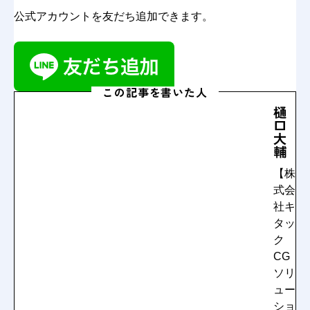
公式アカウントを友だち追加できます。
この記事を書いた人
樋
口
大
輔
【株
式会
社キ
タッ
ク
CG
ソリ
ュー
ショ