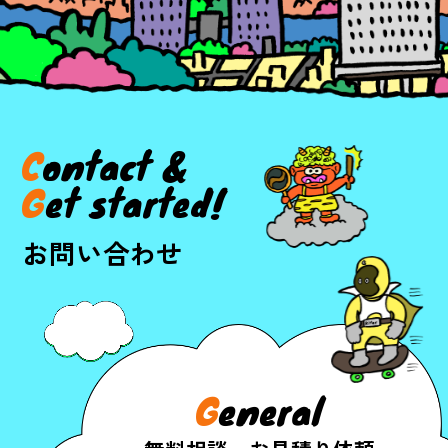
C
o
n
t
a
c
t
&
G
e
t
s
t
a
r
t
e
d
!
お問い合わせ
G
eneral