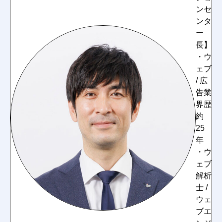
ンセ
ンタ
ー
長】
・ウ
ェブ
/ 広
告業
界歴
約
25
年
・ウ
ェブ
解析
士 /
ウェ
ブエ