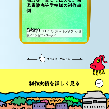
潟青陵高等学校様の制作事
例
引き上げた事例
C
ategory
C
ategory
WEBサイト／LP／パンフレット／チラシ／撮
Web広告／LP制作
影／コンセプトワーク／
制作実績を
詳しく見る