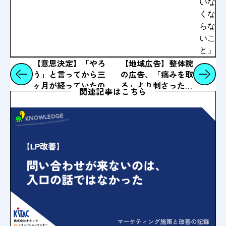
いな
くな
らな
いこ
と」
【意思決定】「やろ
【地域広告】整体院
う」と言ってから三
の広告、「痛みを取
ヶ月が経っていたの
る」より刺さった言
関連記事はこちら
で、小さく始めるこ
葉があった、という
とにした話
話