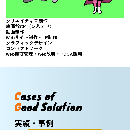
クリエイティブ制作
映画館CM（シネアド）
動画制作
Webサイト制作・LP制作
グラフィック
デザイン
コンセプトワーク
Web保守管理・Web改善・
PDCA運用
C
a
s
e
s
o
f
G
o
o
d
S
o
l
u
t
i
o
n
実績・事例