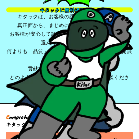
キタックに無料相談する
キタックは、お客様の課題やお困りごとに、
真正面から、まじめに、深く向き合います。
お客様が安心して話せる・頼れるパートナーとして
選んでいただけるよう、
何よりも「品質」を追求し、お客様のビジネスの発展
に
貢献できるよう最善を尽くします。
どのようなことでも、まずはお気軽にご相談くださ
い。
C
omprehensive
G
rowth solutions
キタックのサービス