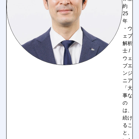
約
25
年
・ウ
ェブ
解析
士 /
ウェ
ブエ
ンジ
ニア
「大
事な
の
は、
続け
るこ
と、