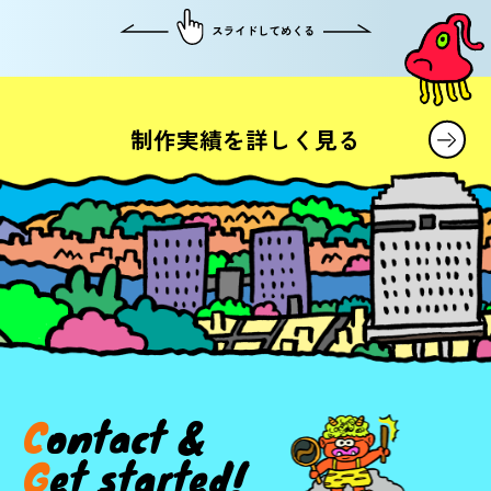
制作実績を
詳しく見る
C
o
n
t
a
c
t
&
G
e
t
s
t
a
r
t
e
d
!