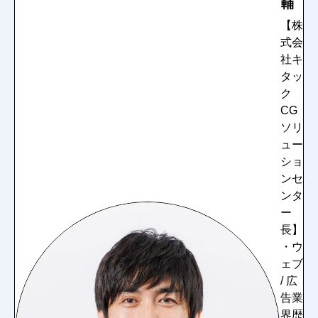
輔
【株
式会
社キ
タッ
ク
CG
ソリ
ュー
ショ
ンセ
ンタ
ー
長】
・ウ
ェブ
/ 広
告業
界歴