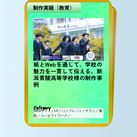
制作実績（教育）
問題解決事例（BtoC）
エリアが限られるサービス
では「何を伝えるか」が成
果を分ける – LP改善でコ
ンバージョン率を約3倍に
紙とWebを通じて、学校の
魅力を一貫して伝える。新
潟青陵高等学校様の制作事
例
引き上げた事例
C
ategory
C
ategory
WEBサイト／LP／パンフレット／チラシ／撮
Web広告／LP制作
影／コンセプトワーク／